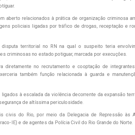
tíguar.
m aberto relacionados à prática de organização criminosa ar
ens policiais ligadas por tráfico de drogas, receptação e r
isputa territorial no RN na qual o suspeito teria envolvi
es criminosas no estado potiguar, marcada por execuções.
a diretamente no recrutamento e cooptação de integrantes
 exerceria também função relacionada à guarda e manutenç
igados à escalada da violência decorrente da expansão terri
egurança de altíssima periculosidade.
iais civis do Rio, por meio da Delegacia de Repressão às 
aco-IE) e de agentes da Polícia Civil do Rio Grande do Norte.