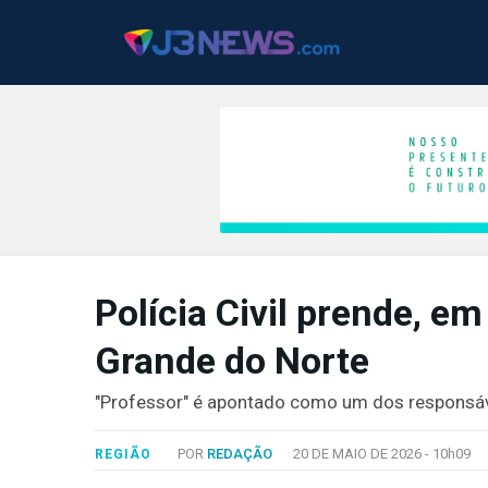
J3NEWS
Polícia Civil prende, e
TV
Grande do Norte
COLUNAS
FALE
"Professor" é apontado como um dos responsáv
CONOSCO
Copyright
POR
REDAÇÃO
20 DE MAIO DE 2026 -
10h09
REGIÃO
2024