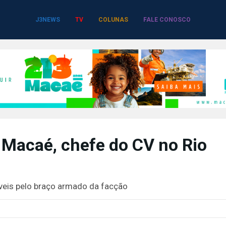
J3NEWS
TV
COLUNAS
FALE CONOSCO
m Macaé, chefe do CV no Rio
eis pelo braço armado da facção