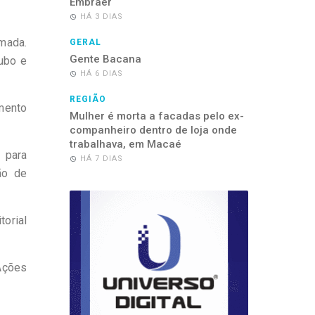
Embraer
HÁ 3 DIAS
mada.
GERAL
Gente Bacana
oubo e
HÁ 6 DIAS
REGIÃO
mento
Mulher é morta a facadas pelo ex-
companheiro dentro de loja onde
trabalhava, em Macaé
 para
HÁ 7 DIAS
ão de
torial
Ações