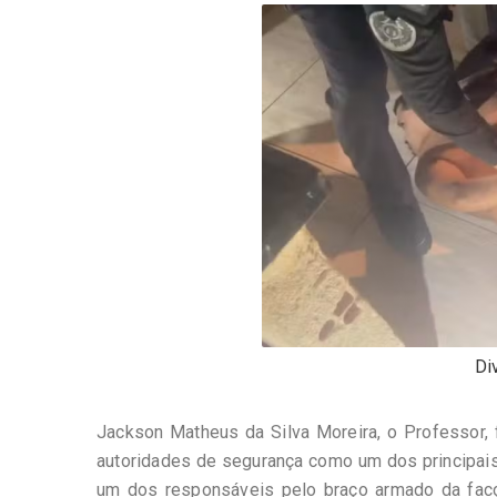
-
Desenvolvido
por
Hesea
Tecnologia
e
Sistemas
Di
Jackson Matheus da Silva Moreira, o Professor, f
autoridades de segurança como um dos principai
um dos responsáveis pelo braço armado da facçã