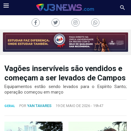
Vagões inservíveis são vendidos e
J3NEWS
começam a ser levados de Campos
TV
Equipamentos estão sendo levados para o Espírito Santo;
operação começou em março
COLUNAS
POR
YAN TAVARES
19 DE MAIO DE 2026 -
19h47
GERAL
FALE
CONOSCO
Copyright
2024