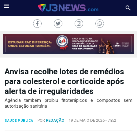
Anvisa recolhe lotes de remédios
J3NEWS
para colesterol e corticoide após
TV
alerta de irregularidades
COLUNAS
Agência também proibiu fitoterápicos e compostos sem
autorização sanitária
FALE
CONOSCO
POR
REDAÇÃO
19 DE MAIO DE 2026 -
7h52
SAÚDE PÚBLICA
Copyright
2024