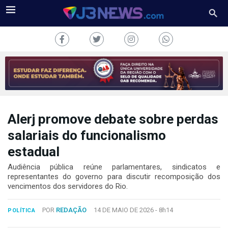
Alerj promove debate sobre perdas
J3NEWS
salariais do funcionalismo
TV
estadual
COLUNAS
Audiência pública reúne parlamentares, sindicatos e
representantes do governo para discutir recomposição dos
vencimentos dos servidores do Rio.
FALE
CONOSCO
Copyright
POR
REDAÇÃO
14 DE MAIO DE 2026 -
8h14
POLÍTICA
2024