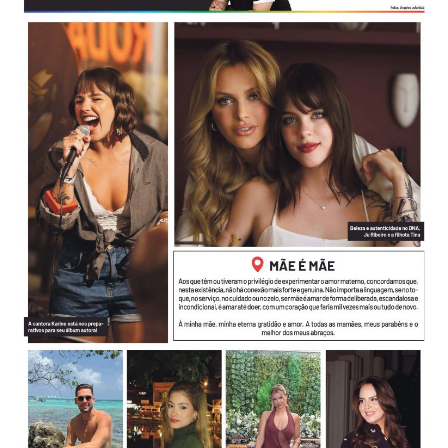
-
Desenvolvido
por
Hesea
Tecnologia
e
Sistemas