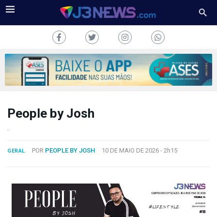
People by Josh
J3NEWS
.
TV
POR
PEOPLE BY JOSH
10 DE MAIO DE 2026 -
2h15
GERAL
COLUNAS
FALE
CONOSCO
Copyright
2024