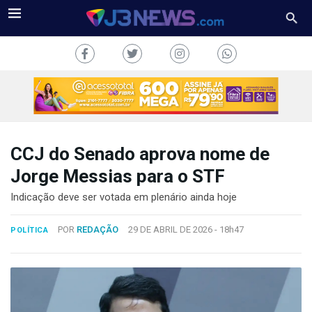
CCJ do Senado aprova nome de
J3NEWS
Jorge Messias para o STF
TV
Indicação deve ser votada em plenário ainda hoje
COLUNAS
POR
REDAÇÃO
29 DE ABRIL DE 2026 -
18h47
POLÍTICA
FALE
CONOSCO
Copyright
2024