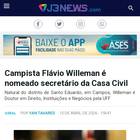
Campista Flávio Willeman é
J3NEWS
nomeado secretário da Casa Civil
TV
Natural do distrito de Santo Eduardo, em Campos, Willeman é
Doutor em Direito, Instituições e Negócios pela UFF
COLUNAS
POR
YAN TAVARES
15 DE ABRIL DE 2026 -
15h41
GERAL
FALE
CONOSCO
Copyright
2024