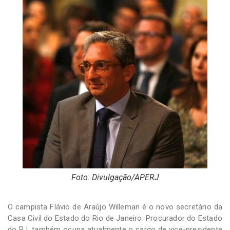
-
Desenvolvido
por
Hesea
Tecnologia
e
Sistemas
Foto: Divulgação/APERJ
O campista Flávio de Araújo Willeman é o novo secretário da
Casa Civil do Estado do Rio de Janeiro. Procurador do Estado
do RJ, também ocupa atualmente o cargo de vice-presidente