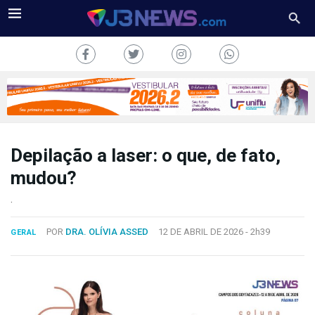
Depilação a laser: o que, de fato,
J3NEWS
mudou?
TV
.
COLUNAS
POR
DRA. OLÍVIA ASSED
12 DE ABRIL DE 2026 -
2h39
GERAL
FALE
CONOSCO
Copyright
2024