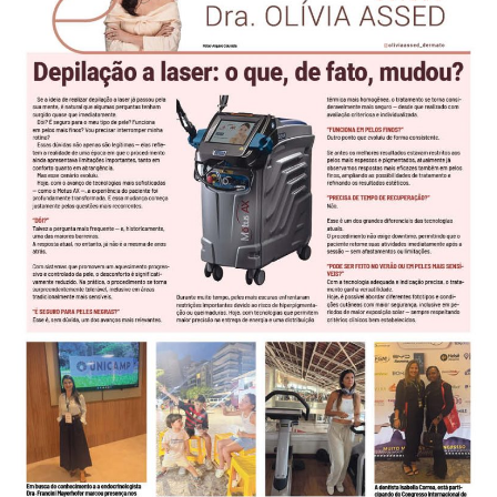
-
Desenvolvido
por
Hesea
Tecnologia
e
Sistemas