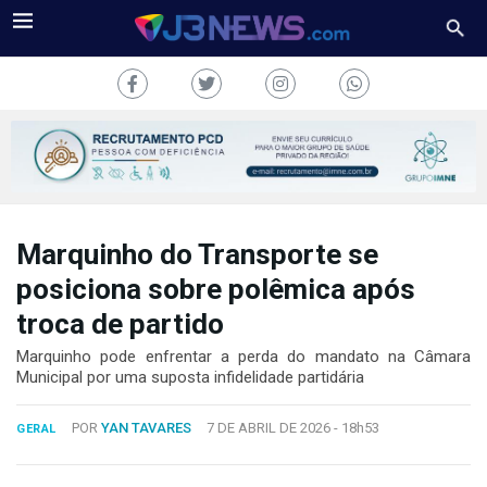
Marquinho do Transporte se
J3NEWS
posiciona sobre polêmica após
TV
troca de partido
COLUNAS
Marquinho pode enfrentar a perda do mandato na Câmara
Municipal por uma suposta infidelidade partidária
FALE
CONOSCO
POR
YAN TAVARES
7 DE ABRIL DE 2026 -
18h53
GERAL
Copyright
2024