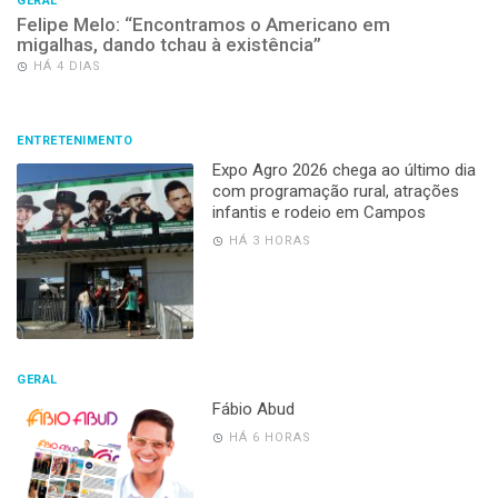
GERAL
Felipe Melo: “Encontramos o Americano em
migalhas, dando tchau à existência”
HÁ 4 DIAS
ENTRETENIMENTO
Expo Agro 2026 chega ao último dia
com programação rural, atrações
infantis e rodeio em Campos
HÁ 3 HORAS
GERAL
Fábio Abud
HÁ 6 HORAS