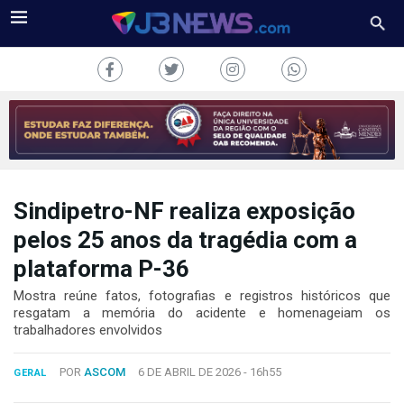
Sindipetro-NF realiza exposição
J3NEWS
pelos 25 anos da tragédia com a
TV
plataforma P-36
COLUNAS
Mostra reúne fatos, fotografias e registros históricos que
resgatam a memória do acidente e homenageiam os
trabalhadores envolvidos
FALE
CONOSCO
Copyright
POR
ASCOM
6 DE ABRIL DE 2026 -
16h55
GERAL
2024