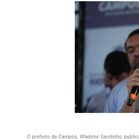
-
Desenvolvido
por
Hesea
Tecnologia
e
Sistemas
O prefeito de Campos, Wladimir Garotinho, public