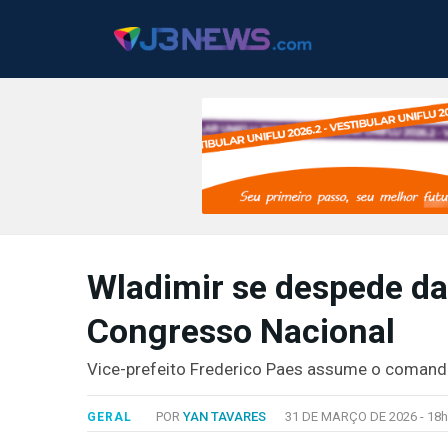
J3NEWS
Wladimir se despede da
TV
Congresso Nacional
COLUNAS
FALE
Vice-prefeito Frederico Paes assume o comando da
CONOSCO
Copyright
POR
YAN TAVARES
31 DE MARÇO DE 2026 -
18h
GERAL
2024