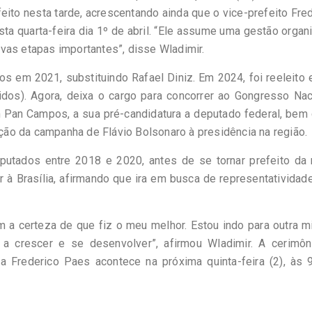
 feito nesta tarde, acrescentando ainda que o vice-prefeito Fre
ta quarta-feira dia 1º de abril. “Ele assume uma gestão organ
vas etapas importantes”, disse Wladimir.
s em 2021, substituindo Rafael Diniz. Em 2024, foi reeleito
dos). Agora, deixa o cargo para concorrer ao Gongresso Nac
m Pan Campos, a sua pré-candidatura a deputado federal, bem
nação da campanha de Flávio Bolsonaro à presidência na região.
utados entre 2018 e 2020, antes de se tornar prefeito da 
r à Brasília, afirmando que ira em busca de representatividad
 a certeza de que fiz o meu melhor. Estou indo para outra m
a crescer e se desenvolver”, afirmou Wladimir. A cerimôn
a Frederico Paes acontece na próxima quinta-feira (2), às 9