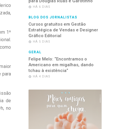
para Douglas Ruas e Garotinho
derico
HÁ 6 DIAS
izada,
BLOG DOS JORNALISTAS
Cursos gratuitos em Gestão
Estratégica de Vendas e Designer
 em 1º
Gráfico Editorial
ional.
HÁ 5 DIAS
 como
GERAL
Felipe Melo: “Encontramos o
Americano em migalhas, dando
maior
tchau à existência”
e para
HÁ 4 DIAS
issão
ia de
h, no