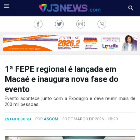
1ª FEPE regional é lançada em
J3NEWS
Macaé e inaugura nova fase do
evento
TV
Evento acontece junto com a Expoagro e deve reunir mais de
COLUNAS
200 mil pessoas
FALE
POR
ASCOM
30 DE MARÇO DE 2026 -
13h20
CONOSCO
ESTADO DO RJ
Copyright
2024