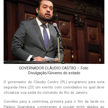
-
Desenvolvido
por
Hesea
Tecnologia
e
Sistemas
GOVERNADOR CLÁUDIO CASTRO – Foto:
Divulgação/Governo do estado
O governador do Cláudio Castro (PL) programou para esta
segunda-feira (23) um evento com convidados no qual deve
oficializar sua saída do comando do Rio de Janeiro.
Convites para a cerimônia, prevista para o fim da tarde no
Palácio Guanabara, começaram a circular entre aliados ao