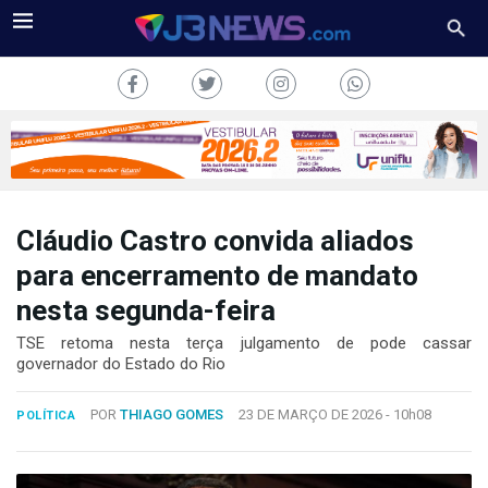
Cláudio Castro convida aliados
J3NEWS
para encerramento de mandato
nesta segunda-feira
TV
TSE retoma nesta terça julgamento de pode cassar
COLUNAS
governador do Estado do Rio
FALE
POR
THIAGO GOMES
23 DE MARÇO DE 2026 -
10h08
CONOSCO
POLÍTICA
Copyright
2024