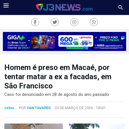
Homem é preso em Macaé, por
J3NEWS
tentar matar a ex a facadas, em
TV
São Francisco
COLUNAS
Caso foi denunciado em 28 de agosto do ano passado
FALE
POR
YAN TAVARES
20 DE MARÇO DE 2026 -
13h01
GERAL
CONOSCO
Copyright
2024