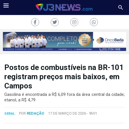
Postos de combustíveis na BR-101
J3NEWS
registram preços mais baixos, em
TV
Campos
COLUNAS
Gasolina é encontrada a R$ 6,09 fora da área central da cidade;
etanol, a R$ 4,79
FALE
CONOSCO
POR
REDAÇÃO
17 DE MARÇO DE 2026 -
9h01
GERAL
Copyright
2024