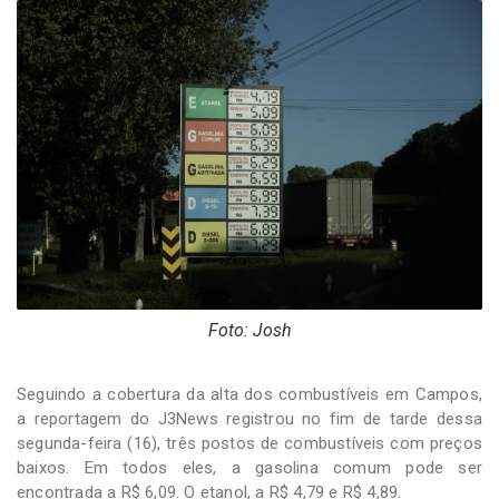
-
Desenvolvido
por
Hesea
Tecnologia
e
Sistemas
Foto: Josh
Seguindo a cobertura da alta dos combustíveis em Campos,
a reportagem do J3News registrou no fim de tarde dessa
segunda-feira (16), três postos de combustíveis com preços
baixos. Em todos eles, a gasolina comum pode ser
encontrada a R$ 6,09. O etanol, a R$ 4,79 e R$ 4,89.