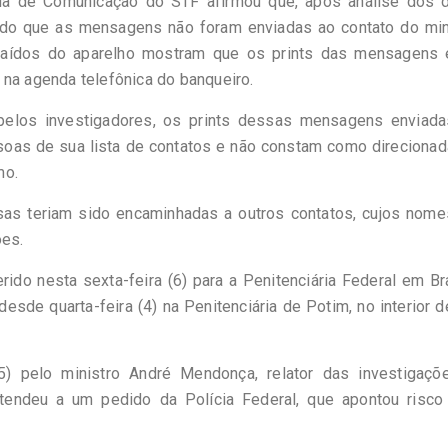
aria de Comunicação do STF afirmou que, após análise dos 
tado que as mensagens não foram enviadas ao contato do mini
raídos do aparelho mostram que os prints das mensagens 
 na agenda telefônica do banqueiro.
 pelos investigadores, os prints dessas mensagens enviada
soas de sua lista de contatos e não constam como direciona
mo.
as teriam sido encaminhadas a outros contatos, cujos nome
ões.
rido nesta sexta-feira (6) para a Penitenciária Federal em Bra
esde quarta-feira (4) na Penitenciária de Potim, no interior 
 (5) pelo ministro André Mendonça, relator das investigaçõ
endeu a um pedido da Polícia Federal, que apontou risco