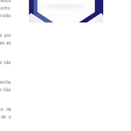
dados
stro.
estão
s por
das ao
s não
sília,
de São
es da
 de o