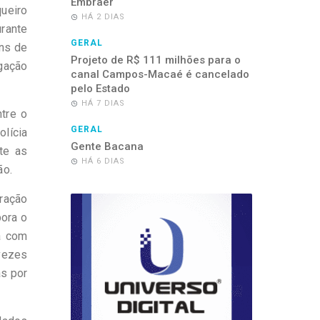
Embraer
ueiro
HÁ 2 DIAS
urante
GERAL
ns de
Projeto de R$ 111 milhões para o
igação
canal Campos-Macaé é cancelado
pelo Estado
HÁ 7 DIAS
tre o
GERAL
olícia
Gente Bacana
te as
HÁ 6 DIAS
ão.
tração
bora o
a com
vezes
as por