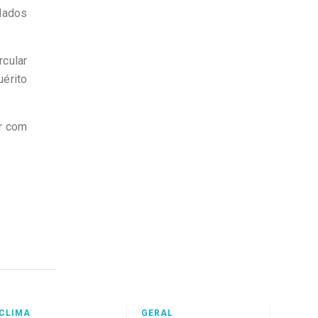
dados
rcular
érito
er com
CLIMA
GERAL