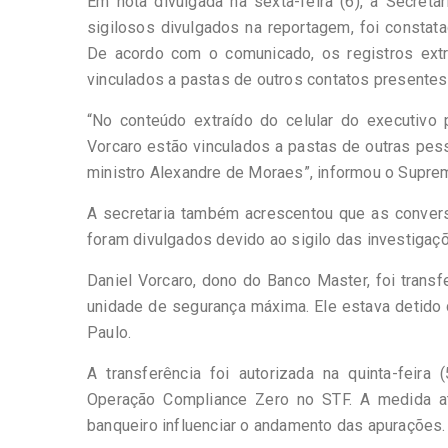
Em nota divulgada na sexta-feira (6), a Secret
sigilosos divulgados na reportagem, foi consta
De acordo com o comunicado, os registros ext
vinculados a pastas de outros contatos presentes
“No conteúdo extraído do celular do executivo
Vorcaro estão vinculados a pastas de outras pes
ministro Alexandre de Moraes”, informou o Supre
A secretaria também acrescentou que as convers
foram divulgados devido ao sigilo das investigaç
Daniel Vorcaro, dono do Banco Master, foi transfe
unidade de segurança máxima. Ele estava detido d
Paulo.
A transferência foi autorizada na quinta-feira
Operação Compliance Zero no STF. A medida at
banqueiro influenciar o andamento das apurações.