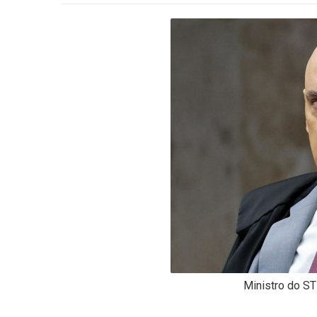
-
Desenvolvido
por
Hesea
Tecnologia
e
Sistemas
Ministro do ST