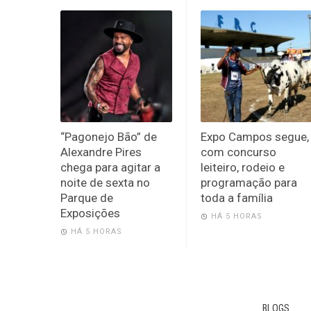
“Pagonejo Bão” de
Expo Campos segue,
Alexandre Pires
com concurso
chega para agitar a
leiteiro, rodeio e
noite de sexta no
programação para
Parque de
toda a família
Exposições
HÁ 5 HORAS
HÁ 5 HORAS
BLOGS