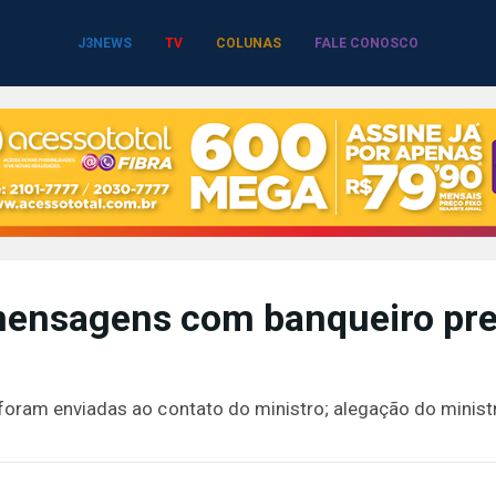
J3NEWS
TV
COLUNAS
FALE CONOSCO
mensagens com banqueiro pr
oram enviadas ao contato do ministro; alegação do ministr