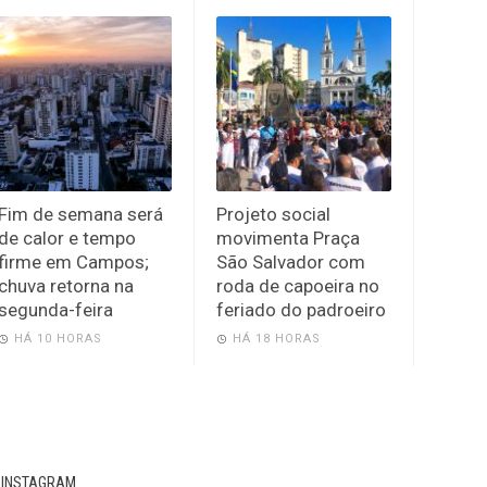
Fim de semana será
Projeto social
de calor e tempo
movimenta Praça
firme em Campos;
São Salvador com
chuva retorna na
roda de capoeira no
segunda-feira
feriado do padroeiro
HÁ 10 HORAS
HÁ 18 HORAS
INSTAGRAM