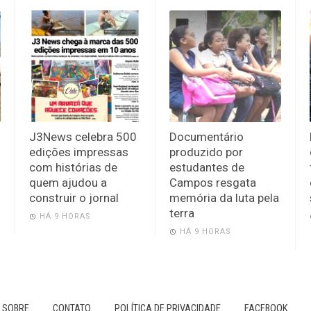
J3News celebra 500
Documentário
edições impressas
produzido por
com histórias de
estudantes de
quem ajudou a
Campos resgata
construir o jornal
memória da luta pela
terra
HÁ 9 HORAS
HÁ 9 HORAS
SOBRE
CONTATO
POLÍTICA DE PRIVACIDADE
FACEBOOK