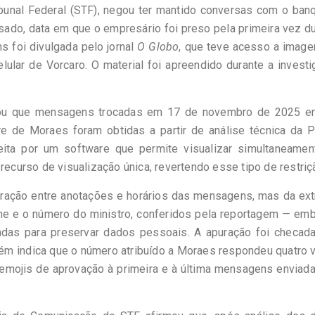
bunal Federal (STF), negou ter mantido conversas com o banq
ado, data em que o empresário foi preso pela primeira vez d
s foi divulgada pelo jornal
O Globo
, que teve acesso a image
lular de Vorcaro. O material foi apreendido durante a invest
mou que mensagens trocadas em 17 de novembro de 2025 en
e de Moraes foram obtidas a partir de análise técnica da P
feita por um software que permite visualizar simultaneamen
urso de visualização única, revertendo esse tipo de restriç
paração entre anotações e horários das mensagens, mas da ex
me e o número do ministro, conferidos pela reportagem — em
adas para preservar dados pessoais. A apuração foi checad
m indica que o número atribuído a Moraes respondeu quatro 
emojis de aprovação à primeira e à última mensagens enviad