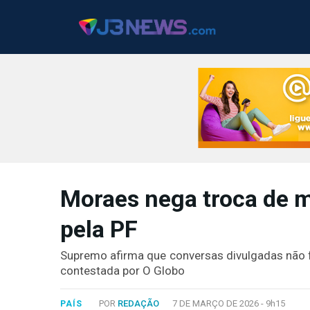
J3NEWS
Moraes nega troca de 
TV
pela PF
COLUNAS
FALE
Supremo afirma que conversas divulgadas não f
CONOSCO
contestada por O Globo
Copyright
2024
POR
REDAÇÃO
7 DE MARÇO DE 2026 -
9h15
PAÍS