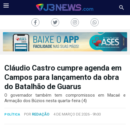
Cláudio Castro cumpre agenda em
J3NEWS
Campos para lançamento da obra
TV
do Batalhão de Guarus
COLUNAS
O governador também tem compromissos em Macaé e
Armação dos Búzios nesta quarta-feira (4)
FALE
CONOSCO
POR
REDAÇÃO
4 DE MARÇO DE 2026 -
9h00
POLÍTICA
Copyright
2024