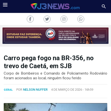
Carro pega fogo na BR-356, no
J3NEWS
trevo de Caetá, em SJB
TV
Corpo de Bombeiros e Comando de Policiamento Rodoviário
foram acionados ao local; ninguém ficou ferido
COLUNAS
POR
NELSON NUFFER
4 DE MARÇO DE 2026 -
16h59
GERAL
FALE
CONOSCO
Copyright
2024