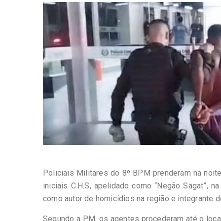
-
Desenvolvido
por
Hesea
Tecnologia
e
Sistemas
Policiais Militares do 8º BPM prenderam na noite
iniciais C.H.S, apelidado como “Negão Sagat”, n
como autor de homicídios na região e integrante do
Segundo a PM, os agentes procederam até o local,