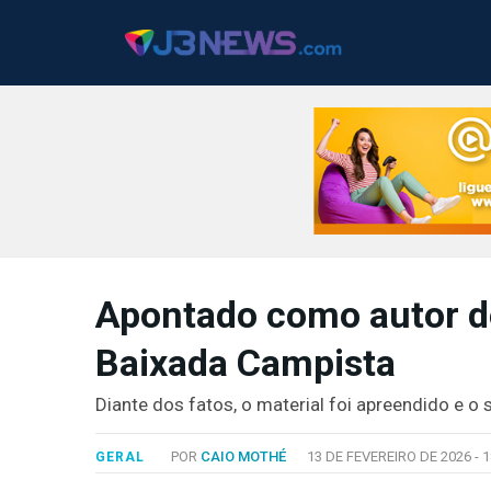
J3NEWS
Apontado como autor de
TV
Baixada Campista
COLUNAS
FALE
Diante dos fatos, o material foi apreendido e o 
CONOSCO
Copyright
POR
CAIO MOTHÉ
13 DE FEVEREIRO DE 2026 -
1
GERAL
2024