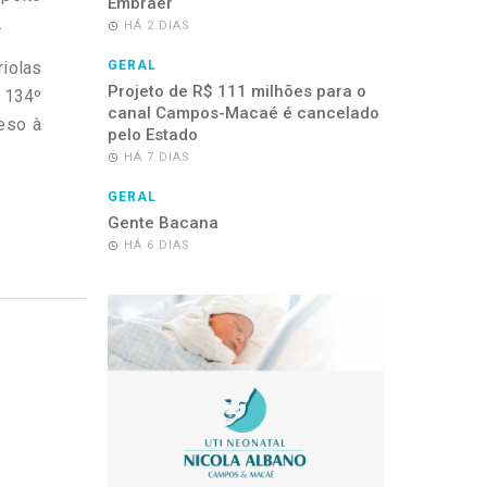
Embraer
.
HÁ 2 DIAS
riolas
GERAL
Projeto de R$ 111 milhões para o
 134º
canal Campos-Macaé é cancelado
reso à
pelo Estado
HÁ 7 DIAS
GERAL
Gente Bacana
HÁ 6 DIAS