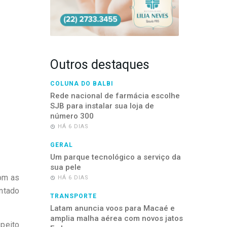
Outros destaques
COLUNA DO BALBI
Rede nacional de farmácia escolhe
SJB para instalar sua loja de
número 300
HÁ 6 DIAS
GERAL
Um parque tecnológico a serviço da
sua pele
com as
HÁ 6 DIAS
ontado
TRANSPORTE
Latam anuncia voos para Macaé e
amplia malha aérea com novos jatos
speito