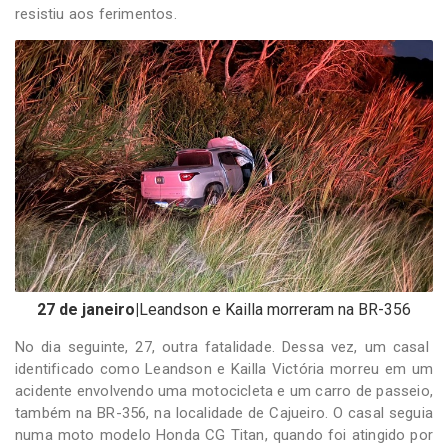
resistiu aos ferimentos.
27 de janeiro|
Leandson e Kailla morreram na BR-356
No dia seguinte, 27, outra fatalidade. Dessa vez, um casal
identificado como Leandson e Kailla Victória morreu em um
acidente envolvendo uma motocicleta e um carro de passeio,
também na BR-356, na localidade de Cajueiro. O casal seguia
numa moto modelo Honda CG Titan, quando foi atingido por