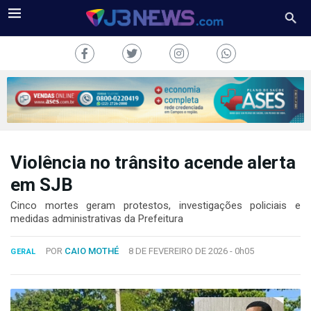
Violência no trânsito acende alerta
J3NEWS
em SJB
TV
Cinco mortes geram protestos, investigações policiais e
medidas administrativas da Prefeitura
COLUNAS
POR
CAIO MOTHÉ
8 DE FEVEREIRO DE 2026 -
0h05
GERAL
FALE
CONOSCO
Copyright
2024