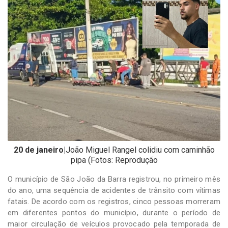
-
Desenvolvido
por
Hesea
Tecnologia
e
Sistemas
20 de janeiro|
João Miguel Rangel colidiu com caminhão
pipa (Fotos: Reprodução
O município de São João da Barra registrou, no primeiro mês
do ano, uma sequência de acidentes de trânsito com vítimas
fatais. De acordo com os registros, cinco pessoas morreram
em diferentes pontos do município, durante o período de
maior circulação de veículos provocado pela temporada de