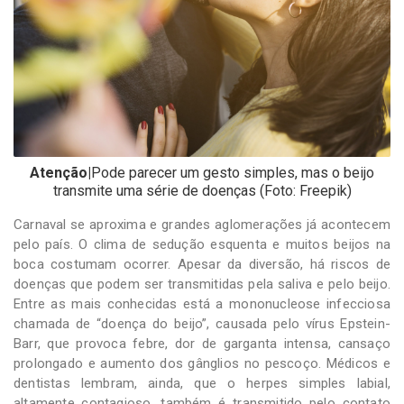
-
Desenvolvido
por
Hesea
Tecnologia
e
Sistemas
Atenção|
Pode parecer um gesto simples, mas o beijo
transmite uma série de doenças (Foto: Freepik)
Carnaval se aproxima e grandes aglomerações já acontecem
pelo país. O clima de sedução esquenta e muitos beijos na
boca costumam ocorrer. Apesar da diversão, há riscos de
doenças que podem ser transmitidas pela saliva e pelo beijo.
Entre as mais conhecidas está a mononucleose infecciosa
chamada de “doença do beijo”, causada pelo vírus Epstein-
Barr, que provoca febre, dor de garganta intensa, cansaço
prolongado e aumento dos gânglios no pescoço. Médicos e
dentistas lembram, ainda, que o herpes simples labial,
altamente contagioso, também é transmitido pelo contato