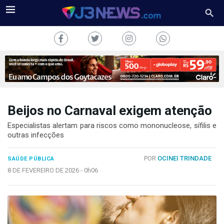
Beijos no Carnaval exigem atenção
J3NEWS
Especialistas alertam para riscos como mononucleose, sífilis e
outras infecções
TV
POR
OCINEI TRINDADE
SAÚDE PÚBLICA
COLUNAS
8 DE FEVEREIRO DE 2026 -
0h06
FALE
CONOSCO
Copyright
2024