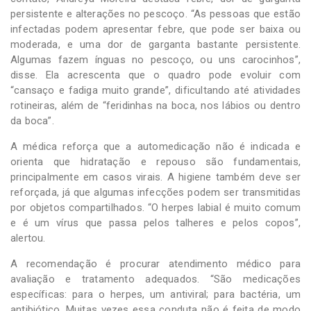
persistente e alterações no pescoço. “As pessoas que estão
infectadas podem apresentar febre, que pode ser baixa ou
moderada, e uma dor de garganta bastante persistente.
Algumas fazem ínguas no pescoço, ou uns carocinhos”,
disse. Ela acrescenta que o quadro pode evoluir com
“cansaço e fadiga muito grande”, dificultando até atividades
rotineiras, além de “feridinhas na boca, nos lábios ou dentro
da boca”.
A médica reforça que a automedicação não é indicada e
orienta que hidratação e repouso são fundamentais,
principalmente em casos virais. A higiene também deve ser
reforçada, já que algumas infecções podem ser transmitidas
por objetos compartilhados. “O herpes labial é muito comum
e é um vírus que passa pelos talheres e pelos copos”,
alertou.
A recomendação é procurar atendimento médico para
avaliação e tratamento adequados. “São medicações
específicas: para o herpes, um antiviral; para bactéria, um
antibiótico. Muitas vezes essa conduta não é feita de modo