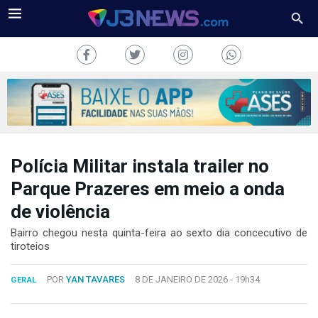
Polícia Militar instala trailer no
J3NEWS
Parque Prazeres em meio a onda
TV
de violência
COLUNAS
Bairro chegou nesta quinta-feira ao sexto dia concecutivo de
tiroteios
FALE
CONOSCO
POR
YAN TAVARES
8 DE JANEIRO DE 2026 -
19h34
GERAL
Copyright
2024