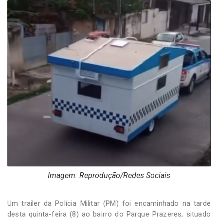
-
Desenvolvido
por
Hesea
Tecnologia
e
Sistemas
Imagem: Reprodução/Redes Sociais
Um trailer da Polícia Militar (PM) foi encaminhado na tarde
desta quinta-feira (8) ao bairro do Parque Prazeres, situado