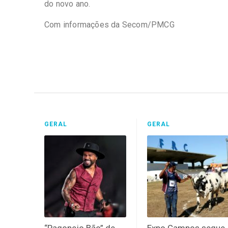
do novo ano.
Com informações da Secom/PMCG
GERAL
GERAL
“Pagonejo Bão” de
Expo Campos segue,