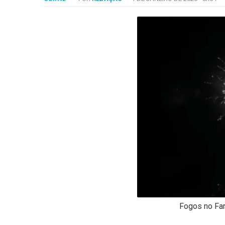
-
Desenvolvido
por
Hesea
Tecnologia
e
Sistemas
Fogos no Fa