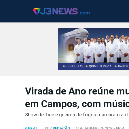
J3NEWS
TV
Virada de Ano reúne mu
COLUNAS
em Campos, com músic
FALE
CONOSCO
Show de Tiee e queima de fogos marcaram a ch
Copyright
2024
POR
REDAÇÃO
1 DE JANEIRO DE 2026 -
8h54
GERAL