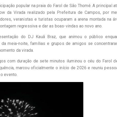
cipação popular na praia do Farol de São Thomé. A principal a
ow da Virada realizado pela Prefeitura de Campos, por me
dores, veranistas e turistas ocuparam a arena montada na á
 contagem regressiva e dar as boas-vindas ao novo ano.
esentação do DJ Kauã Braz, que animou o público enqua
 da meia-noite, famílias e grupos de amigos se concentrar
momento da virada.
os com duração de sete minutos iluminou o céu do Farol d
uência, marcou oficialmente o início de 2026 e reuniu pess
 o evento.