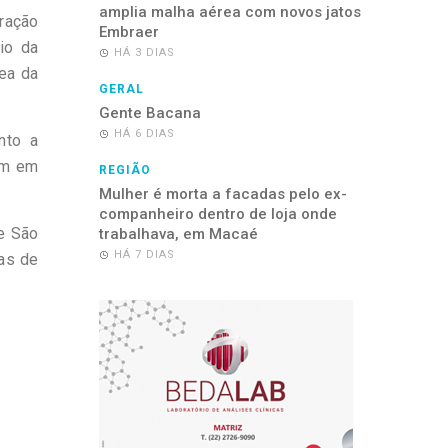
amplia malha aérea com novos jatos
tração
Embraer
io da
HÁ 3 DIAS
rea da
GERAL
Gente Bacana
HÁ 6 DIAS
nto a
am em
REGIÃO
Mulher é morta a facadas pelo ex-
companheiro dentro de loja onde
e São
trabalhava, em Macaé
HÁ 7 DIAS
oas de