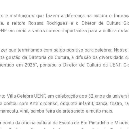
s e instituições que fazem a diferença na cultura e formaç
e, a reitora Rosana Rodrigues e o Diretor de Cultura Gi
ENF em meio a vários nomes importantes para a cultura estad
izer que terminamos com saldo positivo para celebrar. Nosso
 gestão da Diretoria de Cultura, a difusão da diversidade cu
sentido em 2025”, pontuou o Diretor de Cultura da UENF, Gi
nto Villa Celebra UENF, em celebração aos 32 anos da univers
ue contou com Arte circense, esquete infantil, dança, teatro, ra
maracatu, vinil, samba feira de artesanato e muito mais.
conta da oficina cultural da Escola de Boi Pintadnho e Mineir