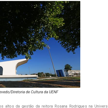
evedo/Diretoria de Cultura da UENF
os altos da gestão da reitora Rosana Rodrigues na Univers