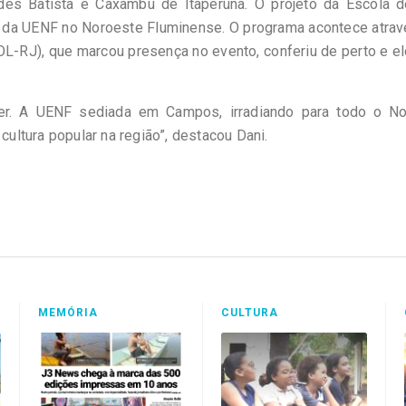
es Batista e Caxambu de Itaperuna. O projeto da Escola d
ra da UENF no Noroeste Fluminense. O programa acontece atra
L-RJ), que marcou presença no evento, conferiu de perto e e
cer. A UENF sediada em Campos, irradiando para todo o No
ltura popular na região”, destacou Dani.
MEMÓRIA
CULTURA