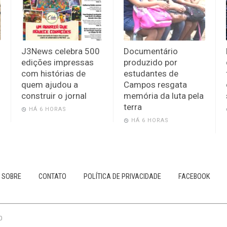
J3News celebra 500
Documentário
edições impressas
produzido por
com histórias de
estudantes de
quem ajudou a
Campos resgata
construir o jornal
memória da luta pela
terra
HÁ 6 HORAS
HÁ 6 HORAS
SOBRE
CONTATO
POLÍTICA DE PRIVACIDADE
FACEBOOK
0