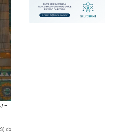
RJ –
S) do