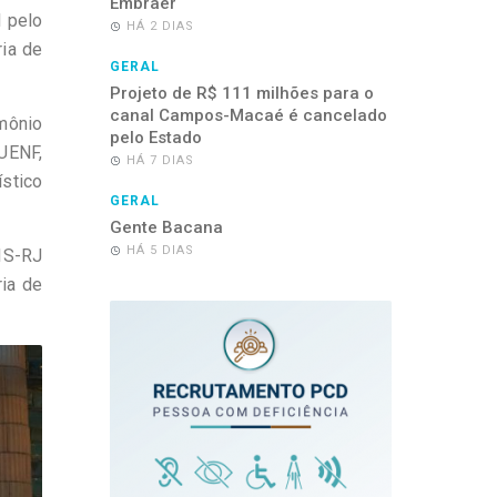
Embraer
l pelo
HÁ 2 DIAS
ria de
GERAL
Projeto de R$ 111 milhões para o
canal Campos-Macaé é cancelado
mônio
pelo Estado
 UENF,
HÁ 7 DIAS
ístico
GERAL
Gente Bacana
HÁ 5 DIAS
MIS-RJ
ria de