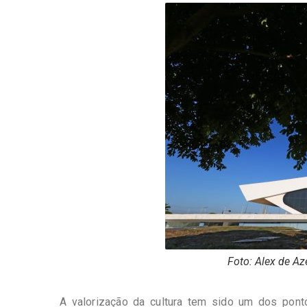
-
Desenvolvido
por
Hesea
Tecnologia
e
Sistemas
Foto: Alex de Az
A valorização da cultura tem sido um dos pont