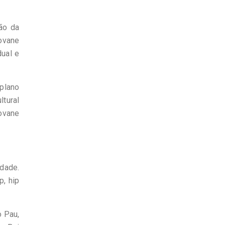
ão da
ovane
ual e
 plano
ltural
ovane
idade.
p, hip
o Pau,