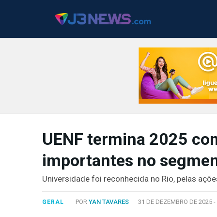
J3NEWS
UENF termina 2025 com
TV
importantes no segmen
COLUNAS
FALE
Universidade foi reconhecida no Rio, pelas ações
CONOSCO
Copyright
POR
YAN TAVARES
31 DE DEZEMBRO DE 2025 -
GERAL
2024