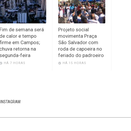
Fim de semana será
Projeto social
de calor e tempo
movimenta Praça
firme em Campos;
São Salvador com
chuva retorna na
roda de capoeira no
segunda-feira
feriado do padroeiro
HÁ 7 HORAS
HÁ 15 HORAS
INSTAGRAM