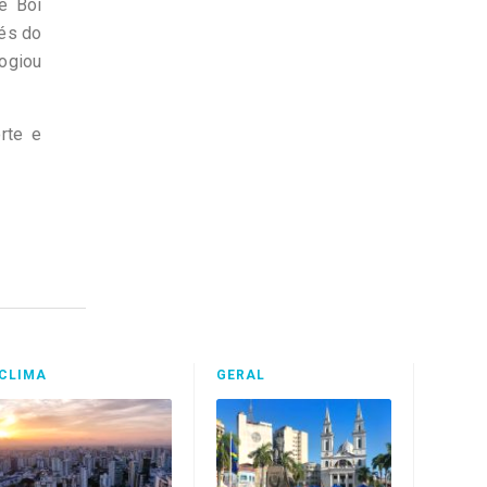
e Boi
vés do
logiou
rte e
CLIMA
GERAL