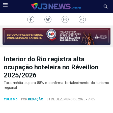
Interior do Rio registra alta
J3NEWS
ocupação hoteleira no Réveillon
TV
2025/2026
COLUNAS
Taxa média supera 88% e confirma fortalecimento do turismo
regional
FALE
CONOSCO
POR
REDAÇÃO
31 DE DEZEMBRO DE 2025 -
7h05
TURISMO
Copyright
2024