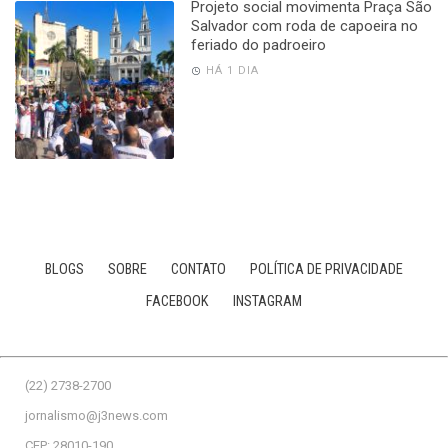
Projeto social movimenta Praça São
Salvador com roda de capoeira no
feriado do padroeiro
HÁ 1 DIA
BLOGS
SOBRE
CONTATO
POLÍTICA DE PRIVACIDADE
FACEBOOK
INSTAGRAM
(22) 2738-2700
jornalismo@j3news.com
CEP: 28010-190