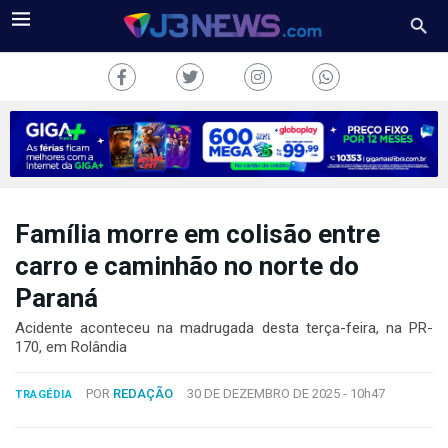
Família morre em colisão entre
J3NEWS
carro e caminhão no norte do
TV
Paraná
COLUNAS
Acidente aconteceu na madrugada desta terça-feira, na PR-
170, em Rolândia
FALE
CONOSCO
POR
REDAÇÃO
30 DE DEZEMBRO DE 2025 -
10h47
TRAGÉDIA
Copyright
2024