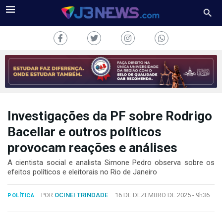
Investigações da PF sobre Rodrigo
J3NEWS
Bacellar e outros políticos
TV
provocam reações e análises
COLUNAS
A cientista social e analista Simone Pedro observa sobre os
efeitos políticos e eleitorais no Rio de Janeiro
FALE
CONOSCO
POR
OCINEI TRINDADE
16 DE DEZEMBRO DE 2025 -
9h36
POLÍTICA
Copyright
2024