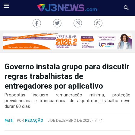
Governo instala grupo para discutir
J3NEWS
regras trabalhistas de
entregadores por aplicativo
TV
Propostas incluem remuneração mínima, proteção
COLUNAS
previdenciária e transparência de algoritmos; trabalho deve
durar 60 dias
FALE
CONOSCO
POR
REDAÇÃO
5 DE DEZEMBRO DE 2025 -
7h41
PAÍS
Copyright
2024