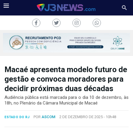
Macaé apresenta modelo futuro de
J3NEWS
gestão e convoca moradores para
TV
decidir próximas duas décadas
COLUNAS
Audiência pública está marcada para o dia 10 de dezembro, às
18h, no Plenário da Câmara Municipal de Macaé
FALE
CONOSCO
POR
ASCOM
2 DE DEZEMBRO DE 2025 -
10h48
ESTADO DO RJ
Copyright
2024