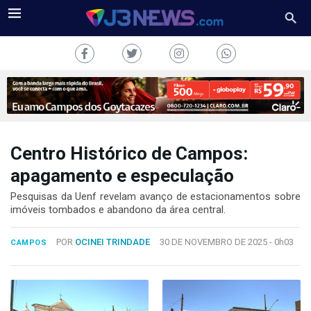
Centro Histórico de Campos:
J3NEWS
apagamento e especulação
TV
Pesquisas da Uenf revelam avanço de estacionamentos sobre
imóveis tombados e abandono da área central.
COLUNAS
POR
OCINEI TRINDADE
30 DE NOVEMBRO DE 2025 -
0h03
CAMPOS
FALE
CONOSCO
Copyright
2024