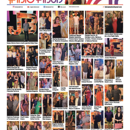
-
Desenvolvido
por
Hesea
Tecnologia
e
Sistemas