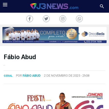
Fábio Abud
J3NEWS
.
TV
POR
FÁBIO ABUD
2 DE NOVEMBRO DE 2025 -
2h08
GERAL
COLUNAS
FALE
CONOSCO
Copyright
2024