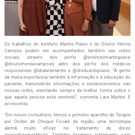
Os trabalhos do Instituto Martini Piassi e do Doutor Hérnia
Campos podem ser acompanhados também nas redes
sociais, através dos perfis @institutomartinipiassi
@doutorherniacamposrj além dos perfis dos médicos
responsáveis @dralaramartini e @dreduardopiassi. “A gente
dá muita importância também à informação e à educação do
paciente, transmitindo informações e esclarecimentos nas
nossas redes, orientando sempre da melhor forma sobre o
que aquela pessoa está sentindo”, comenta Lara Martini. E
acrescenta:
“Em nosso consultório, temos o primeiro aparelho de Terapia
por Ondas de Choque Focais da região, uma tecnologia
alemã muito eficaz no tratamento de dores
musculoesqueléticas. Também fazemos tratamento com