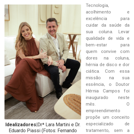
-
Tecnologia,
Desenvolvido
acolhimento e
por
excelência para
Hesea
Tecnologia
cuidar da saúde da
e
sua coluna. Levar
Sistemas
qualidade de vida e
bem-estar para
quem convive com
dores na coluna,
hérnia de disco e dor
ciática. Com essa
missão na sua
essência, o Doutor
Hérnia Campos foi
inaugurado neste
mês. O
empreendimento
propõe um conceito
especializado de
Idealizadores|
Drª Lara Martini e Dr.
Eduardo Piassi (Fotos: Fernando
tratamento, sem a