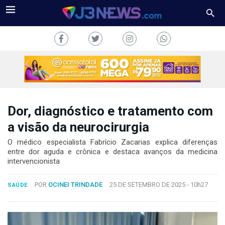
Dor, diagnóstico e tratamento com
J3NEWS
a visão da neurocirurgia
TV
O médico especialista Fabrício Zacarias explica diferenças
entre dor aguda e crônica e destaca avanços da medicina
intervencionista
COLUNAS
FALE
POR
OCINEI TRINDADE
25 DE SETEMBRO DE 2025 -
10h27
SAÚDE
CONOSCO
Copyright
2024