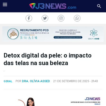
Detox digital da pele: o impacto
J3NEWS
das telas na sua beleza
TV
.
COLUNAS
POR
DRA. OLÍVIA ASSED
21 DE SETEMBRO DE 2025 -
2h43
GERAL
FALE
CONOSCO
Copyright
2024