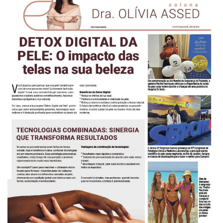
-
Desenvolvido
por
Hesea
Tecnologia
e
Sistemas