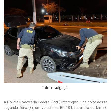
-
Desenvolvido
por
Hesea
Tecnologia
e
Sistemas
Foto: divulgação
A Polícia Rodoviária Federal (PRF) interceptou, na noite dessa
segunda-feira (8), um veículo na BR-101, na altura do km 78,