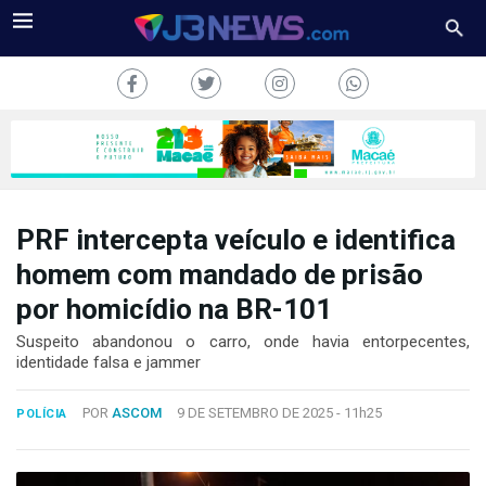
PRF intercepta veículo e identifica
J3NEWS
homem com mandado de prisão
por homicídio na BR-101
TV
Suspeito abandonou o carro, onde havia entorpecentes,
COLUNAS
identidade falsa e jammer
FALE
POR
ASCOM
9 DE SETEMBRO DE 2025 -
11h25
CONOSCO
POLÍCIA
Copyright
2024