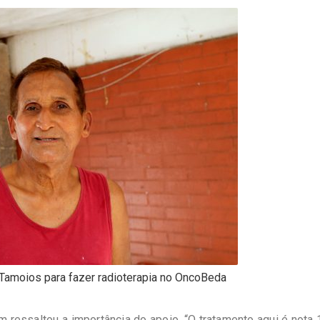
 Tamoios para fazer radioterapia no OncoBeda
 ressaltou a importância do apoio. “O tratamento aqui é nota 