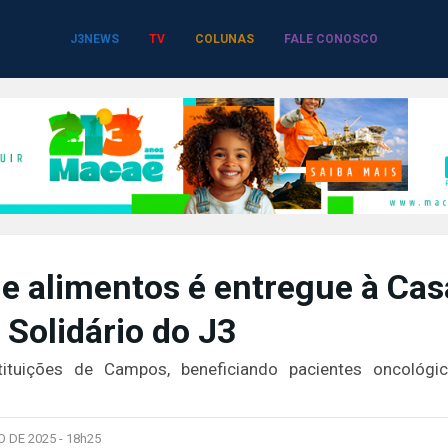
J3NEWS
TV
COLUNAS
FALE CONOSCO
e alimentos é entregue à Cas
 Solidário do J3
tituições de Campos, beneficiando pacientes oncológi
 DE 2025 -
18h25