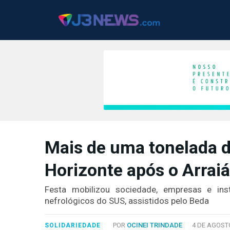
J3NEWS
Mais de uma tonelada d
TV
Horizonte após o Arraiá
COLUNAS
FALE
Festa mobilizou sociedade, empresas e ins
CONOSCO
nefrológicos do SUS, assistidos pelo Beda
Copyright
2024
POR
OCINEI TRINDADE
4 DE AGOSTO
SOLIDARIEDADE