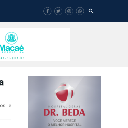
a
cos e