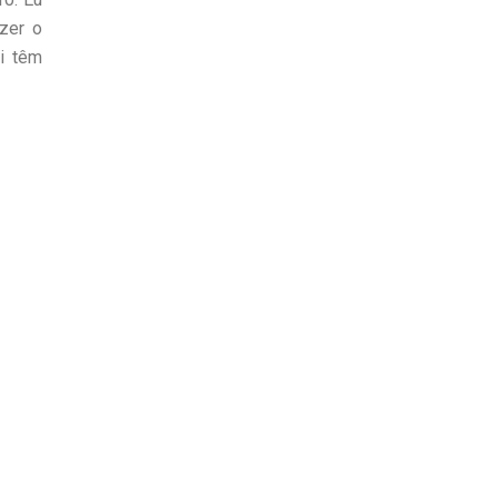
zer o
i têm