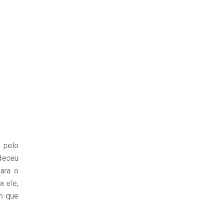
 pelo
deceu
ara o
a ele,
m que