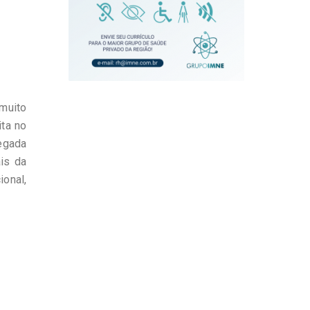
 muito
ita no
pegada
is da
ional,