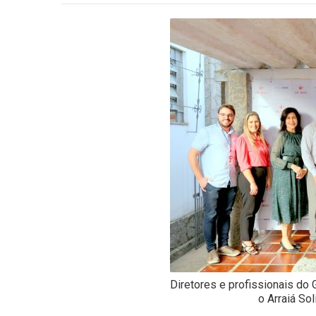
-
Desenvolvido
por
Hesea
Tecnologia
e
Sistemas
Diretores e profissionais do
o Arraiá Sol