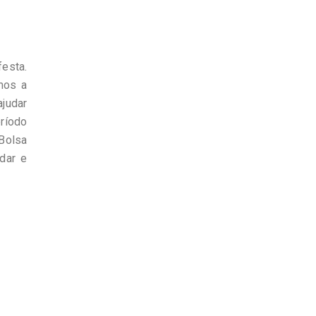
festa.
mos a
judar
ríodo
 Bolsa
dar e