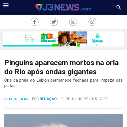
Pinguins aparecem mortos na orla
J3NEWS
do Rio após ondas gigantes
TV
Orla da praia do Leblon permanece fechada para limpeza das
pistas
COLUNAS
POR
REDAÇÃO
31 DE JULHO DE 2025 -
7h28
ESTADO DO RJ
FALE
CONOSCO
Copyright
2024