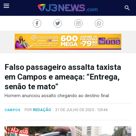
Falso passageiro assalta taxista
J3NEWS
em Campos e ameaça: “Entrega,
senão te mato”
TV
Homem anunciou assalto chegando ao destino final
COLUNAS
POR
REDAÇÃO
31 DE JULHO DE 2025 -
12h44
CAMPOS
FALE
CONOSCO
Copyright
2024