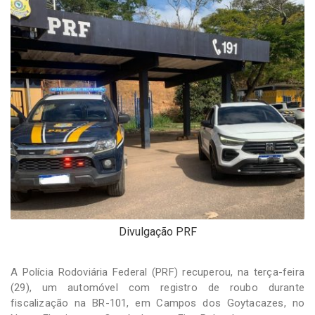
-
Desenvolvido
por
Hesea
Tecnologia
e
Sistemas
Divulgação PRF
A Polícia Rodoviária Federal (PRF) recuperou, na terça-feira
(29), um automóvel com registro de roubo durante
fiscalização na BR-101, em Campos dos Goytacazes, no