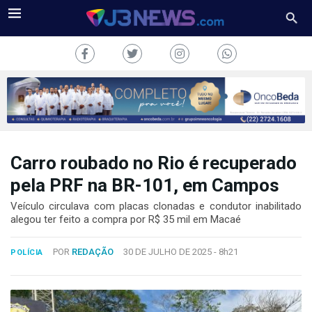
Carro roubado no Rio é recuperado
J3NEWS
pela PRF na BR-101, em Campos
TV
Veículo circulava com placas clonadas e condutor inabilitado
alegou ter feito a compra por R$ 35 mil em Macaé
COLUNAS
POR
REDAÇÃO
30 DE JULHO DE 2025 -
8h21
POLÍCIA
FALE
CONOSCO
Copyright
2024