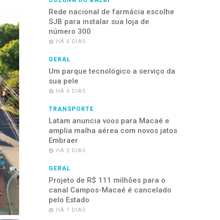
COLUNA DO BALBI
Rede nacional de farmácia escolhe
SJB para instalar sua loja de
número 300
HÁ 6 DIAS
GERAL
Um parque tecnológico a serviço da
sua pele
HÁ 6 DIAS
TRANSPORTE
Latam anuncia voos para Macaé e
amplia malha aérea com novos jatos
Embraer
HÁ 2 DIAS
GERAL
Projeto de R$ 111 milhões para o
canal Campos-Macaé é cancelado
pelo Estado
HÁ 7 DIAS