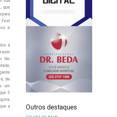
om sua
, que
epara
n Fest
ços e
ico à
razer
i tão
idade,
gente
ra, de
os um
que 5
gora,
Outros destaques
que a