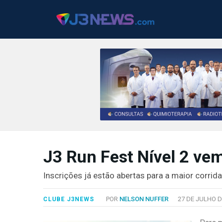
J3NEWS
TV
J3 Run Fest Nível 2 vem
COLUNAS
Inscrições já estão abertas para a maior corrid
FALE
CONOSCO
POR
NELSON NUFFER
27 DE JULHO D
CLUBE J3NEWS
Copyright
2024