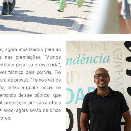
s, agora atualizados para as
s nas premiações. “Vamos
rêmio geral na prova curta”,
el técnico pela corrida. Ele
ara as provas. “Temos vários
e, então a gente incluiu no
demanda desse público, que
A premiação por faixa etária
z anos, agora serão de cinco
dores.