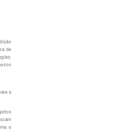
dição
ea de
uglas.
ceiros
para a
ajetos
buscam
rma o