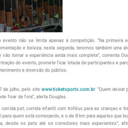
 evento não se limita apenas à competição. “Na primeira e
plementação e beleza; nesta segunda, teremos também uma ár
e vão tornar a experiência ainda mais completa”, comenta Do
ntração do evento, promete ficar lotada de participantes e par
etenimento e diversão do público.
 de julho, pelo site
www.ticketsports.com.br
. “Quem deixar 
de ficar de fora”, alerta Douglas.
orrida pet, corrida infantil com troféus para as crianças e tr
eal para quem está começando, e o de 8 km para aqueles que 
ia, desde os pets até os corredores mais experientes”, afi