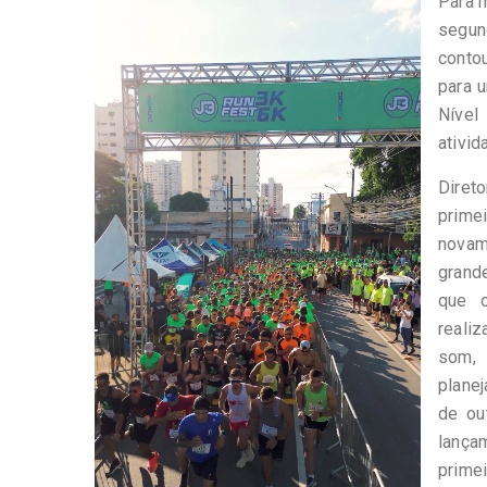
Para m
-
Desenvolvido
segun
por
conto
Hesea
para 
Tecnologia
e
Nível
Sistemas
ativid
Diret
prime
novam
grand
que o
reali
som, 
plane
de ou
lança
primei