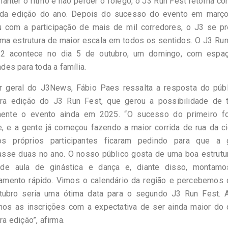
anter o ritmo e não perder o fôlego, o J3 Run Fest retorna c
da edição do ano. Depois do sucesso do evento em março
u com a participação de mais de mil corredores, o J3 se pr
uma estrutura de maior escala em todos os sentidos. O J3 Ru
 2 acontece no dia 5 de outubro, um domingo, com espa
ades para toda a família.
or geral do J3News, Fábio Paes ressalta a resposta do públ
ira edição do J3 Run Fest, que gerou a possibilidade de t
ente o evento ainda em 2025. “O sucesso do primeiro fo
e, e a gente já começou fazendo a maior corrida de rua da c
s próprios participantes ficaram pedindo para que a 
zasse duas no ano. O nosso público gosta de uma boa estrutu
de aula de ginástica e dança e, diante disso, montam
jamento rápido. Vimos o calendário da região e percebemos 
tubro seria uma ótima data para o segundo J3 Run Fest. A
mos as inscrições com a expectativa de ser ainda maior do 
ra edição”, afirma.