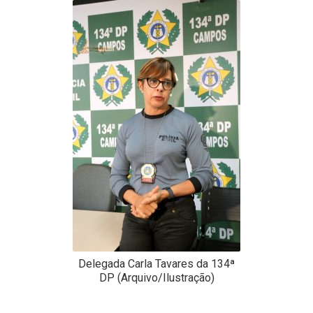
-
Desenvolvido
por
Hesea
Tecnologia
e
Sistemas
Delegada Carla Tavares da 134ª
DP (Arquivo/Ilustração)