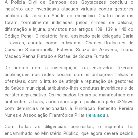
A Polícia Civil de Campos dos Goytacazes concluiu o
inquérito que investigava ataques virtuais contra gestores
públicos da área da Saúde do município. Quatro pessoas
foram formalmente indiciadas pelos crimes de calúnia,
difamação e injúria, previstos nos artigos 138, 139 e 140 do
Código Penal. O relatório final, assinado pela delegada Carla
Tavares, aponta como indiciados: Charles Rodrigues de
Carvalho Sciammarella, Estevão Souza de Azevedo, Luana
Macedo Penha Furtado e Rafael de Souza Furtado.
De acordo com a investigação, os envolvidos fizeram
publicações nas redes sociais com informações falsas e
ofensivas, com o intuito de atingir a reputação de gestores
da Saúde municipal, atribuindo-lhes condutas inverídicas e de
caráter depreciativo. Os indiciados teriam se manifestado em
ambientes virtuais, após reportagem publicada pelo J3News
com denúncias relacionadas à Fundação Benedito Pereira
Nunes e Associação Filantrópica Pillar (
leia aqu
i).
Com todas as diligências concluídas, o inquérito foi
encaminhado ao Ministério Público, que agora deverá decidir