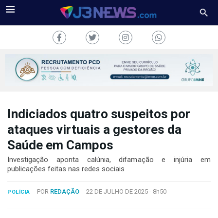
Indiciados quatro suspeitos por
J3NEWS
ataques virtuais a gestores da
TV
Saúde em Campos
COLUNAS
Investigação aponta calúnia, difamação e injúria em
publicações feitas nas redes sociais
FALE
CONOSCO
POR
REDAÇÃO
22 DE JULHO DE 2025 -
8h50
POLÍCIA
Copyright
2024