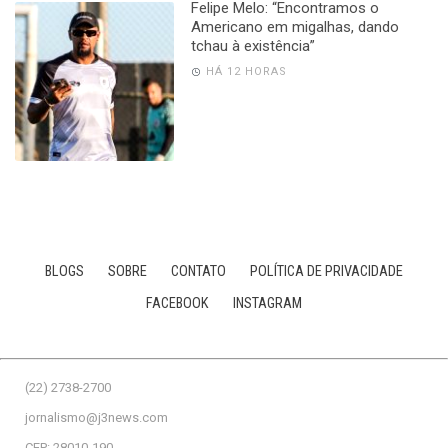
Felipe Melo: “Encontramos o
Americano em migalhas, dando
tchau à existência”
HÁ 12 HORAS
BLOGS
SOBRE
CONTATO
POLÍTICA DE PRIVACIDADE
FACEBOOK
INSTAGRAM
(22) 2738-2700
jornalismo@j3news.com
CEP: 28010-190