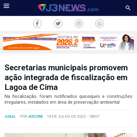
Secretarias municipais promovem
J3NEWS
ação integrada de fiscalização em
Lagoa de Cima
TV
Na fiscalização, foram notificados quiosques e construções
COLUNAS
irregulares, instalados em área de preservação ambiental
FALE
POR
ASCOM
19 DE JULHO DE 2025 -
18h07
CONOSCO
GERAL
Copyright
2024