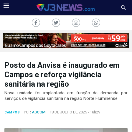
Posto da Anvisa é inaugurado em
J3NEWS
Campos e reforça vigilância
sanitária na região
TV
Nova unidade foi implantada em função da demanda por
COLUNAS
serviços de vigilância sanitária na região Norte Fluminense
FALE
POR
ASCOM
18 DE JULHO DE 2025 -
18h29
CONOSCO
CAMPOS
Copyright
2024