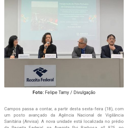
-
Desenvolvido
por
Hesea
Tecnologia
e
Sistemas
Foto:
Felipe Tamy / Divulgação
Campos passa a contar, a partir desta sexta-feira (18), com
um posto avançado da Agência Nacional de Vigilância
Sanitária (Anvisa). A nova unidade está localizada no prédio
da Receita Federal, na Avenida Rui Barbosa, nº 975, no