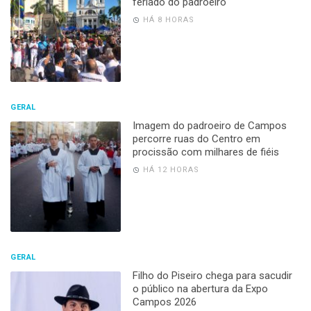
GERAL
Companhia de rodeio traz
competição estadual à arena do
Parque de Exposições de Campos
HÁ 13 HORAS
GERAL
Expo Campos 2026 começa com
programação variada e entrada
solidária para os shows
HÁ 15 HORAS