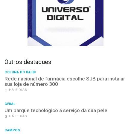
COLUNA DO BALBI
Rede nacional de farmácia escolhe SJB para instalar
sua loja de número 300
HÁ 5 DIAS
GERAL
Um parque tecnológico a serviço da sua pele
HÁ 5 DIAS
CAMPOS
Mototaxistas e entregadores aderem ao “Breque
Nacional” e cobram mais segurança em Campos
HÁ 7 DIAS
TRANSPORTE
Latam anuncia voos para Macaé e amplia malha
aérea com novos jatos Embraer
HÁ 2 DIAS
GERAL
Projeto de R$ 111 milhões para o canal Campos-