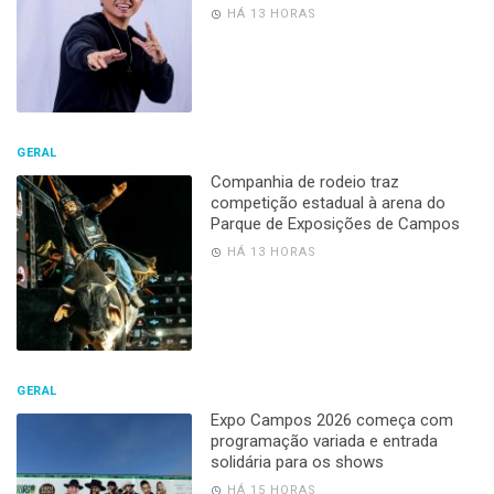
BLOGS
SOBRE
CONTATO
POLÍTICA DE PRIVACIDADE
FACEBOOK
INSTAGRAM
(22) 2738-2700
jornalismo@j3news.com
CEP: 28010-190
Desenvolvido por
Hesea