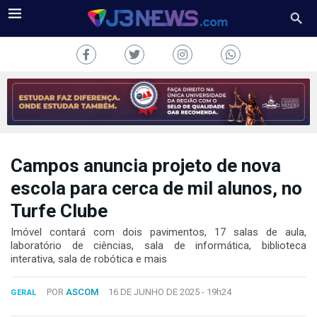
Campos anuncia projeto de nova
J3NEWS
escola para cerca de mil alunos, no
TV
Turfe Clube
COLUNAS
Imóvel contará com dois pavimentos, 17 salas de aula,
laboratório de ciências, sala de informática, biblioteca
interativa, sala de robótica e mais
FALE
CONOSCO
Copyright
POR
ASCOM
16 DE JUNHO DE 2025 -
19h24
GERAL
2024