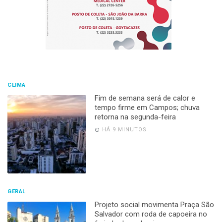
HÁ 8 HORAS
GERAL
Imagem do padroeiro de Campos
percorre ruas do Centro em
procissão com milhares de fiéis
HÁ 12 HORAS
GERAL
Filho do Piseiro chega para sacudir
o público na abertura da Expo
Campos 2026
HÁ 13 HORAS