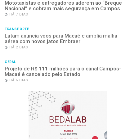
Macaé é cancelado pelo Estado
HÁ 6 DIAS
CLIMA
Fim de semana será de calor e
tempo firme em Campos; chuva
retorna na segunda-feira
HÁ 9 MINUTOS
GERAL
Projeto social movimenta Praça São
Salvador com roda de capoeira no
feriado do padroeiro