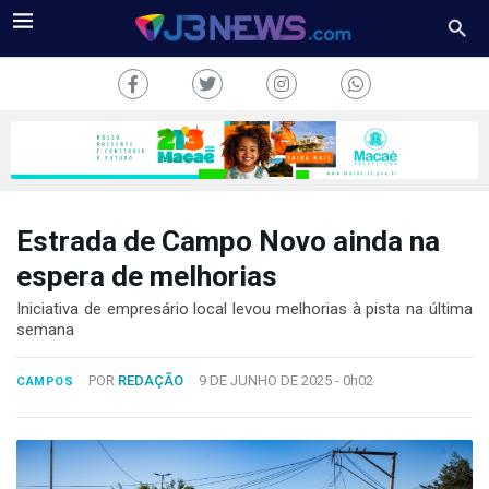
Estrada de Campo Novo ainda na
J3NEWS
espera de melhorias
TV
Iniciativa de empresário local levou melhorias à pista na última
semana
COLUNAS
POR
REDAÇÃO
9 DE JUNHO DE 2025 -
0h02
CAMPOS
FALE
CONOSCO
Copyright
2024