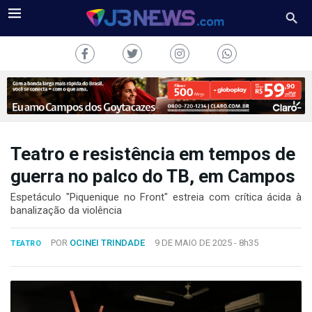
Teatro e resistência em tempos de
J3NEWS
guerra no palco do TB, em Campos
TV
Espetáculo "Piquenique no Front" estreia com crítica ácida à
banalização da violência
COLUNAS
POR
OCINEI TRINDADE
9 DE MAIO DE 2025 -
8h35
TEATRO
FALE
CONOSCO
Copyright
2024