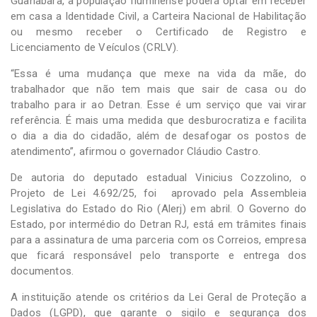
Guanabara, a população fluminense poderá optar em receber
em casa a Identidade Civil, a Carteira Nacional de Habilitação
ou mesmo receber o Certificado de Registro e
Licenciamento de Veículos (CRLV).
“Essa é uma mudança que mexe na vida da mãe, do
trabalhador que não tem mais que sair de casa ou do
trabalho para ir ao Detran. Esse é um serviço que vai virar
referência. É mais uma medida que desburocratiza e facilita
o dia a dia do cidadão, além de desafogar os postos de
atendimento”, afirmou o governador Cláudio Castro.
De autoria do deputado estadual Vinicius Cozzolino, o
Projeto de Lei 4.692/25, foi aprovado pela Assembleia
Legislativa do Estado do Rio (Alerj) em abril. O Governo do
Estado, por intermédio do Detran RJ, está em trâmites finais
para a assinatura de uma parceria com os Correios, empresa
que ficará responsável pelo transporte e entrega dos
documentos.
A instituição atende os critérios da Lei Geral de Proteção a
Dados (LGPD), que garante o sigilo e segurança dos