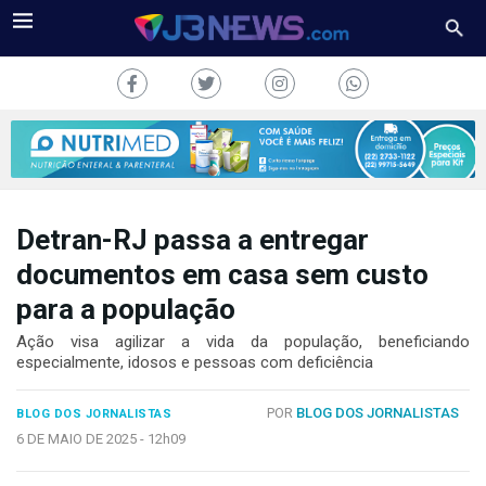
Detran-RJ passa a entregar
J3NEWS
documentos em casa sem custo
para a população
TV
Ação visa agilizar a vida da população, beneficiando
COLUNAS
especialmente, idosos e pessoas com deficiência
FALE
POR
BLOG DOS JORNALISTAS
CONOSCO
BLOG DOS JORNALISTAS
6 DE MAIO DE 2025 -
12h09
Copyright
2024