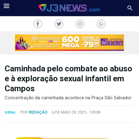
Caminhada pelo combate ao abuso
J3NEWS
e à exploração sexual infantil em
Campos
TV
Concentração da caminhada acontece na Praça São Salvador
COLUNAS
POR
REDAÇÃO
6 DE MAIO DE 2025 -
13h08
GERAL
FALE
CONOSCO
Copyright
2024