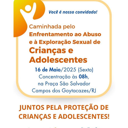
-
Desenvolvido
por
Hesea
Tecnologia
e
Sistemas