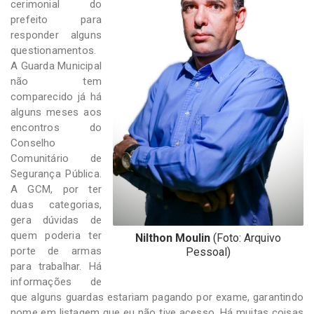
cerimonial do
prefeito para
responder alguns
questionamentos.
A Guarda Municipal
não tem
comparecido já há
alguns meses aos
encontros do
Conselho
Comunitário de
Segurança Pública.
A GCM, por ter
duas categorias,
gera dúvidas de
quem poderia ter
Nilthon Moulin
(Foto: Arquivo
porte de armas
Pessoal)
para trabalhar. Há
informações de
que alguns guardas estariam pagando por exame, garantindo
nome em listagem que eu não tive acesso. Há muitas coisas