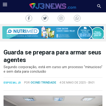
Guarda se prepara para armar seus
J3NEWS
agentes
TV
Segundo corporação, está em curso um processo "minucioso"
e sem data para conclusão
COLUNAS
POR
OCINEI TRINDADE
4 DE MAIO DE 2025 -
0h01
ESPECIAL J3
FALE
CONOSCO
Copyright
2024