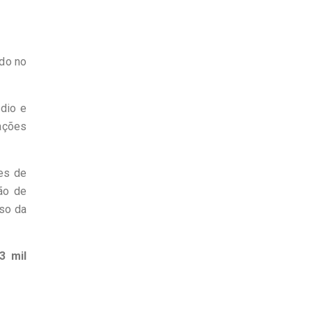
ado no
dio e
rações
es de
ão de
sso da
3 mil