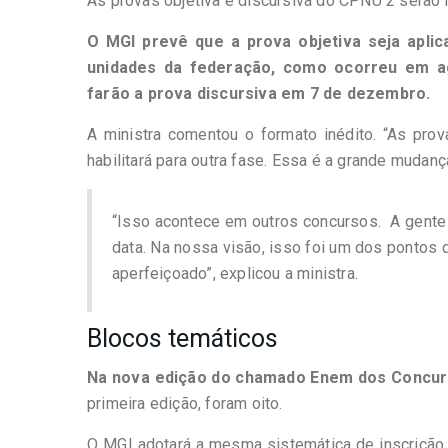
As provas objetiva e discursiva do CPNU 2 serão
O MGI prevê que a prova objetiva seja apli
unidades da federação, como ocorreu em ag
farão a prova discursiva em 7 de dezembro.
A ministra comentou o formato inédito. “As pro
habilitará para outra fase. Essa é a grande mudanç
“Isso acontece em outros concursos. A gente
data. Na nossa visão, isso foi um dos pontos 
aperfeiçoado”, explicou a ministra.
Blocos temáticos
Na nova edição do chamado Enem dos Concurs
primeira edição, foram oito.
O MGI adotará a mesma sistemática de inscrição