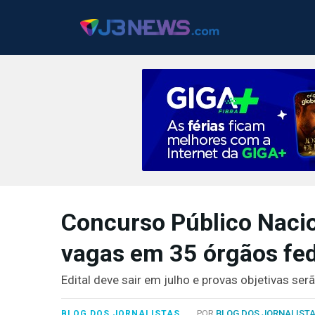
J3NEWS
TV
Concurso Público Nacio
COLUNAS
vagas em 35 órgãos fed
FALE
CONOSCO
Edital deve sair em julho e provas objetivas se
Copyright
2024
POR
BLOG DOS JORNALIST
BLOG DOS JORNALISTAS