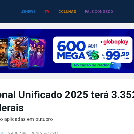
J3NEWS
TV
COLUNAS
FALE CONOSCO
nal Unificado 2025 terá 3.35
erais
rão aplicadas em outubro
AS
29 DE ABRIL DE 2025 -
12h37