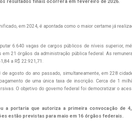
os resultados finais ocorrerá em fevereiro de 2026.
nificado, em 2024, é apontada como o maior certame já realiz
putar 6.640 vagas de cargos públicos de níveis superior, mé
as em 21 órgãos da administração pública federal. As remune
1,84 a R$ 22.921,71.
18 de agosto do ano passado, simultaneamente, em 228 cidad
pagamento de uma única taxa de inscrição. Cerca de 1 milh
ursivas. O objetivo do governo federal foi democratizar o ace
ou a portaria que autoriza a primeira convocação de 4,
es estão previstas para maio em 16 órgãos federais.