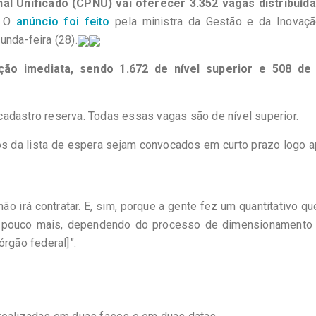
al Unificado (CPNU) vai oferecer 3.352 vagas distribuíd
O
anúncio foi feito
pela ministra da Gestão e da Inovaç
nda-feira (28).
ão imediata, sendo 1.672 de nível superior e 508 de 
adastro reserva. Todas essas vagas são de nível superior.
os da lista de espera sejam convocados em curto prazo logo 
ão irá contratar. E, sim, porque a gente fez um quantitativo qu
 pouco mais, dependendo do processo de dimensionamento
rgão federal]”.