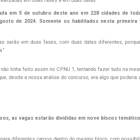
 realizadas em duas fases e em duas datas.
cada em 5 de outubro deste ano em 228 cidades de tod
osto de 2024. Somente os habilitados nesta primeira 
vas serão em duas fases, com duas datas diferentes, porqu
a.”
 não tinha feito assim no CPNU 1, tentando fazer tudo na me
que, desde a nossa análise do concurso, era algo que poderia 
os, as vagas estarão divididas em nove blocos temático
 para diferentes cargos dentro do mesmo bloco, com possibil