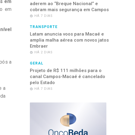
as em
aderem ao “Breque Nacional” e
ão em
cobram mais segurança em Campos
HÁ 7 DIAS
TRANSPORTE
nível
Latam anuncia voos para Macaé e
amplia malha aérea com novos jatos
Embraer
HÁ 2 DIAS
após a
GERAL
Projeto de R$ 111 milhões para o
canal Campos-Macaé é cancelado
pelo Estado
e a
HÁ 7 DIAS
 da