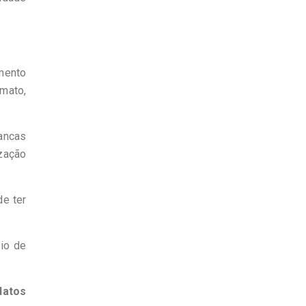
mento
rmato,
ancas
zação
de ter
cio de
datos