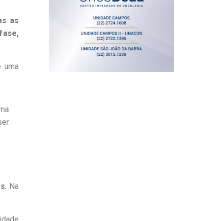
as as
fase,
e uma
sma
ser
s.
Na
idade